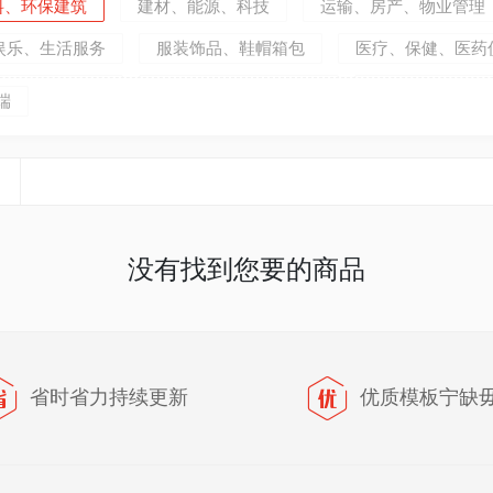
料、环保建筑
建材、能源、科技
运输、房产、物业管理
娱乐、生活服务
服装饰品、鞋帽箱包
医疗、保健、医药
家具、家居百货
食品饮料、蔬果、茶酒
政府部门、机构
端
牲、种植养殖
体育、健身、运动器材
礼品、玩具、小商
没有找到您要的商品
省时省力持续更新
优质模板宁缺