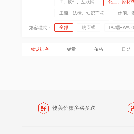
IT、软件、互联网
化工、原材
工商、法律、知识产权
休闲、
摄影、婚礼、婚庆策划
数码、
全部
响应式
PC端+WAP
兼容模式：
汽车、汽配、汽车服务
农业畜
其他行业
默认排序
销量
价格
日期
物美价廉多买多送